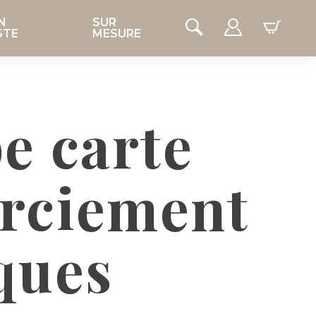
N
SUR
STE
MESURE
e carte
rciement
ques