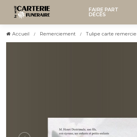
FAIRE PART
DÉCÈS
Accueil
Remerciement
Tulipe carte remerc