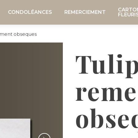
CARTO
CONDOLÉANCES
REMERCIEMENT
FLEURI
iement obseques
Tulip
reme
obse